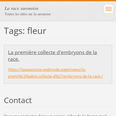
La race saosnoise
Toutes les infos sur la saosnoise
Tags: fleur
La première collecte d'embryons de la
race.
https://lasaosnoise.webnode.page/news/la-
premi%c3%a8re-collecte-d%27embryons-de-la-race-/
Contact
Pour me contacter, faire un copier-coller de l'adresse mail