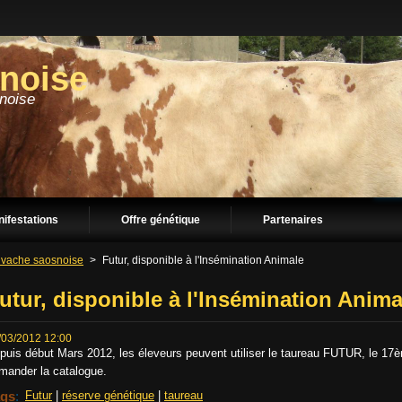
snoise
snoise
ifestations
Offre génétique
Partenaires
 vache saosnoise
>
Futur, disponible à l'Insémination Animale
utur, disponible à l'Insémination Anima
/03/2012 12:00
puis début Mars 2012, les éleveurs peuvent utiliser le taureau FUTUR, le 17
mander la catalogue.
ags
:
Futur
|
réserve génétique
|
taureau