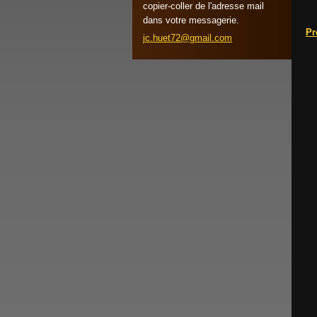
copier-coller de l'adresse mail
dans votre messagerie.
Pr
jc.huet7
2@gmail.
com