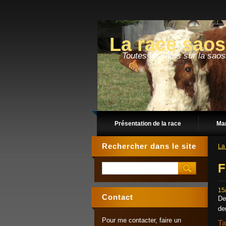
La race sao
Toutes les infos sur la sao
Présentation de la race
Man
Rechercher dans le site
La
F
15
Contact
De
de
Pour me contacter, faire un
T